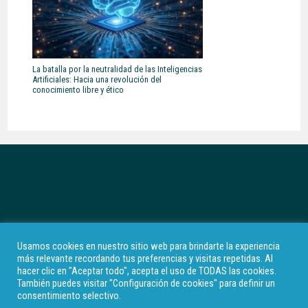
La batalla por la neutralidad de las Inteligencias
Artificiales: Hacia una revolución del
conocimiento libre y ético
Usamos cookies en nuestro sitio web para brindarte la experiencia
más relevante recordando tus preferencias y visitas repetidas. Al
hacer clic en "Aceptar todo", acepta el uso de TODAS las cookies.
Aviso legal
Política de privacidad
Cookie Policy
También puedes visitar "Configuración de cookies" para definir un
consentimiento selectivo.
Quiénes somos
Contacto