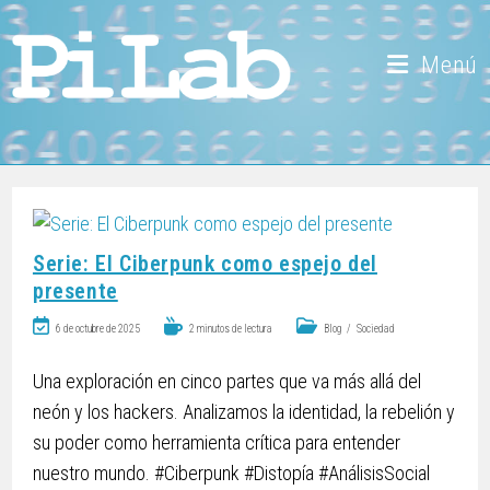
Menú
Serie: El Ciberpunk como espejo del
presente
6 de octubre de 2025
2 minutos de lectura
Blog
/
Sociedad
Una exploración en cinco partes que va más allá del
neón y los hackers. Analizamos la identidad, la rebelión y
su poder como herramienta crítica para entender
nuestro mundo. #Ciberpunk #Distopía #AnálisisSocial